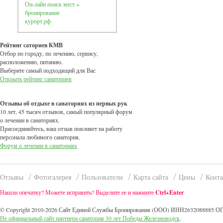
Он-лайн поиск мест +
бронирование
курорт.рф
Рейтинг саториев КМВ
Отбор по городу, по лечению, сервису,
расположению, питанию.
Выберите самый подходящий для Вас
Открыть рейтинг санаториев
Отзывы об отдыхе в санаториях из первых рук
10 лет, 45 тысяч отзывов, самый популярный форум
о лечении в санаториях.
Присоединяйтесь, ваш отзыв повлияет на работу
персонала любимого санатория.
Форум о лечении в санаториях
Отзывы
Фотогалерея
Пользователи
Карта сайта
Цены
Конт
Нашли опечатку? Можете исправить? Выделите ее и нажмите
Ctrl+Enter
© Copyright 2010-2026 Сайт Единой Службы Бронирования (ООО) ИНН2632088885 ОГ
Не официальный сайт партнера санатория 30 лет Победы Железноводск
.