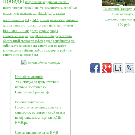
победы
неврология
кардиологический
центр
урологический центр
диагностика
лечебные
Санаторий Эльбрус, 
карта города
процедуры
лечение
схема
Железноводск,
отдых
двухместный номер
расположения
номер
меню заказ
питание
1850 руб
диеты
цены
стоимость путевок
цены на путевки
бронирование
досуг
сервис
спорт
спорткомплекс
видео
30-летия победы
контакты
бесплатный звонок
телефон
адрес
авиабилеты
он-
лайн
карта кисловодска
санатории на карте
кисловодска
рейтинг
выбор санатория
рейтинг
санаториев кисловодска
Новый санаторий!
20% скидка от цены путевки
первым посетителям
Санаторий-Арника.рф
Рейтинг санаториев
Посмотрите рейтинг, сравните
санатории, оставьте и свой отзыв
на официальном портале КМВ!
КМВ.рф
Самые низкие цены на КМВ