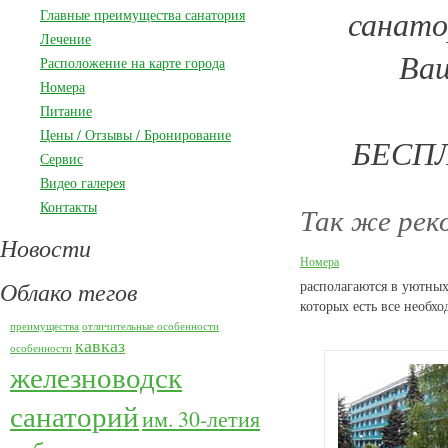
санато
Главные преимущества санатория
Лечение
Ва
Расположение на карте города
Номера
Питание
Цены / Отзывы / Бронирование
БЕСПЛ
Сервис
Видео галерея
Контакты
Так же рек
Новости
Номера
Облако тегов
располагаются в уютных
которых есть все необхо
преимущества
отличительные особенности
кавказ
особенности
железноводск
санаторий
им. 30-летия